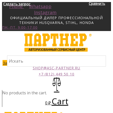
Сравнить
Сравнить
Сравнить
Сравнить
Сделать запрос
Сделать запрос
Сделать запрос
Сделать запрос
Phone
Whatsapp
Instagram
ОФИЦИАЛЬНЫЙ ДИЛЕР ПРОФЕССИОНАЛЬНОЙ
ТЕХНИКИ HUSQVARNA, STIHL, HONDA
ПН.-ПТ. 9:00-17:00
Заказать звонок
SHOP@ASC-PARTNER.RU
+7 (812) 449 50 10
No products in the cart.
Cart
0
₽