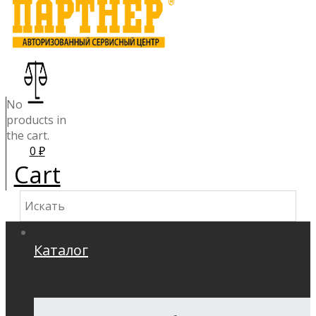
No
products in
the cart.
0
₽
Cart
Каталог