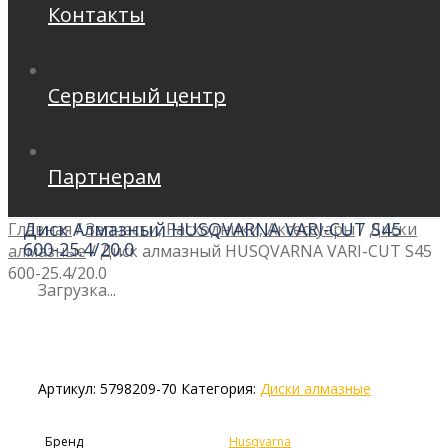
Контакты
Сервисный центр
Партнерам
Диск Алмазный HUSQVARNA VARI-CUT S45
Главная
/
Запчасти, Расходники, Аксессуары
/
Диски
600-25.4/20.0
алмазные
/
Диск алмазный HUSQVARNA VARI-CUT S45
600-25.4/20.0
Загрузка...
Артикул:
5798209-70
Категория:
Диски алмазные
Бренд
Husqvarna