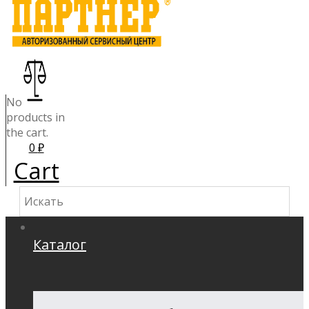
No
products in
the cart.
0
₽
Cart
Каталог