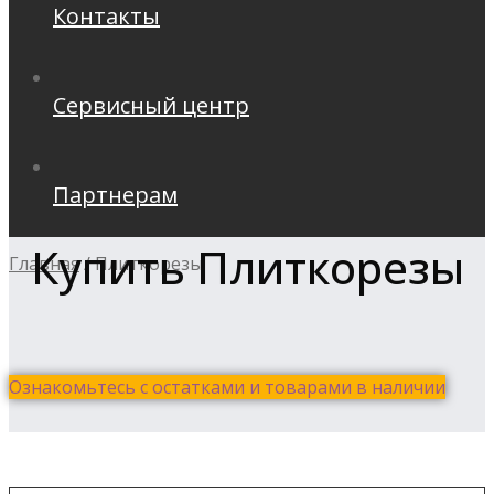
Контакты
Сервисный центр
Партнерам
Купить Плиткорезы
Главная
/
Плиткорезы
Ознакомьтесь с остатками и товарами в наличии