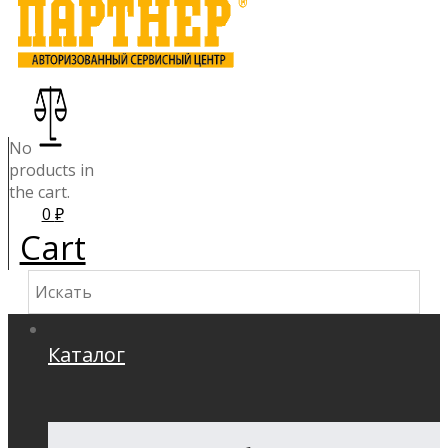
No
products in
the cart.
0
₽
Cart
Каталог