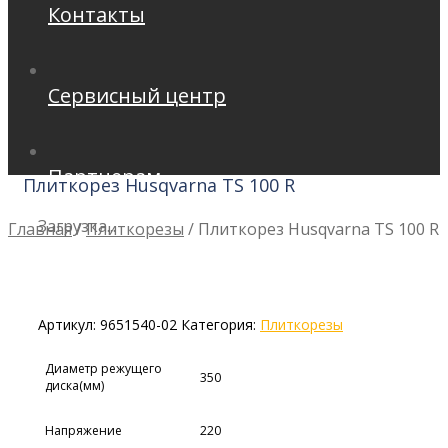
Контакты
Сервисный центр
Партнерам
Плиткорез Husqvarna ТS 100 R
Загрузка...
Главная
/
Плиткорезы
/
Плиткорез Husqvarna ТS 100 R
Артикул:
9651540-02
Категория:
Плиткорезы
Диаметр режущего
350
диска(мм)
Напряжение
220