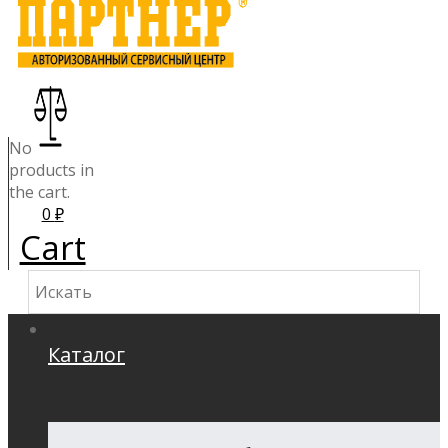
No
products in
the cart.
0
₽
Cart
Каталог