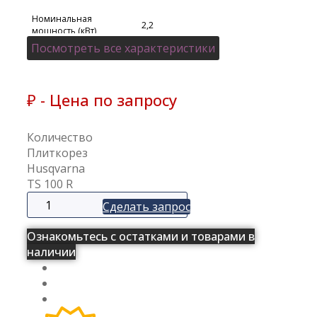
Номинальная
2,2
мощность (кВт)
Посмотреть все характеристики
Тип двигателя
Электрический
₽ - Цена по запросу
Масса (кг)
96
Количество
Бренд
Husqvarna
Плиткорез
Husqvarna
ТS 100 R
Сделать запрос
Ознакомьтесь с остатками и товарами в
наличии