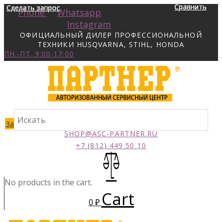
Сравнить
Сравнить
Сравнить
Сравнить
Сделать запрос
Сделать запрос
Сделать запрос
Сделать запрос
Phone
Whatsapp
Instagram
ОФИЦИАЛЬНЫЙ ДИЛЕР ПРОФЕССИОНАЛЬНОЙ
ТЕХНИКИ HUSQVARNA, STIHL, HONDA
ПН.-ПТ. 9:00-17:00
Заказать звонок
SHOP@ASC-PARTNER.RU
+7 (812) 449 50 10
No products in the cart.
Cart
0
₽