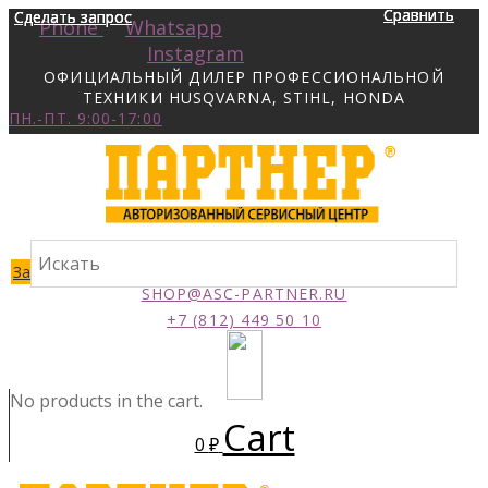
Сравнить
Сравнить
Сравнить
Сравнить
Сделать запрос
Сделать запрос
Сделать запрос
Сделать запрос
Phone
Whatsapp
Instagram
ОФИЦИАЛЬНЫЙ ДИЛЕР ПРОФЕССИОНАЛЬНОЙ
ТЕХНИКИ HUSQVARNA, STIHL, HONDA
ПН.-ПТ. 9:00-17:00
Заказать звонок
SHOP@ASC-PARTNER.RU
+7 (812) 449 50 10
No products in the cart.
Cart
0
₽