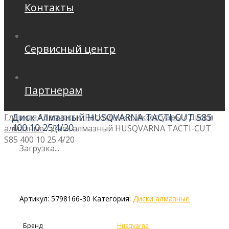
Контакты
Сервисный центр
Партнерам
Диск Алмазный HUSQVARNA TACTI-CUT S85
Главная
/
Запчасти, Расходники, Аксессуары
/
Диски
400 10 25.4/20
алмазные
/
Диск алмазный HUSQVARNA TACTI-CUT
S85 400 10 25.4/20
Загрузка...
Артикул:
5798166-30
Категория:
Диски алмазные
Бренд
Husqvarna