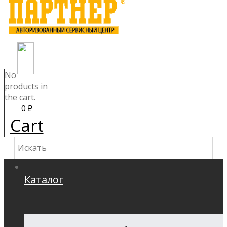
No
products in
the cart.
0
₽
Cart
Каталог