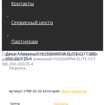
Контакты
Сервисный центр
Партнерам
Диск Алмазный HUSQVARNA ELITE-CUT S85-
Главная
/
Запчасти, Расходники, Аксессуары
/
Диски
350-20.0/25.4
алмазные
/
Диск алмазный HUSQVARNA ELITE-CUT
S85-350-20.0/25.4
Загрузка...
Артикул:
5798120-20
Категория:
Диски алмазные
Бренд
Husqvarna