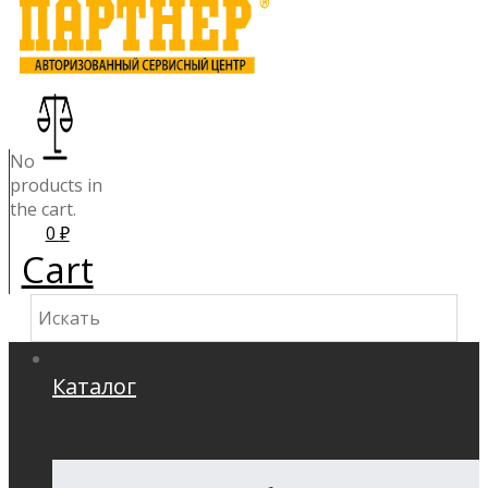
No
products in
the cart.
0
₽
Cart
Каталог