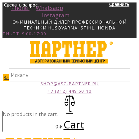
Сравнить
Сравнить
Сравнить
Сравнить
Сделать запрос
Сделать запрос
Сделать запрос
Сделать запрос
Phone
Whatsapp
Instagram
ОФИЦИАЛЬНЫЙ ДИЛЕР ПРОФЕССИОНАЛЬНОЙ
ТЕХНИКИ HUSQVARNA, STIHL, HONDA
ПН.-ПТ. 9:00-17:00
Заказать звонок
SHOP@ASC-PARTNER.RU
+7 (812) 449 50 10
No products in the cart.
Cart
0
₽