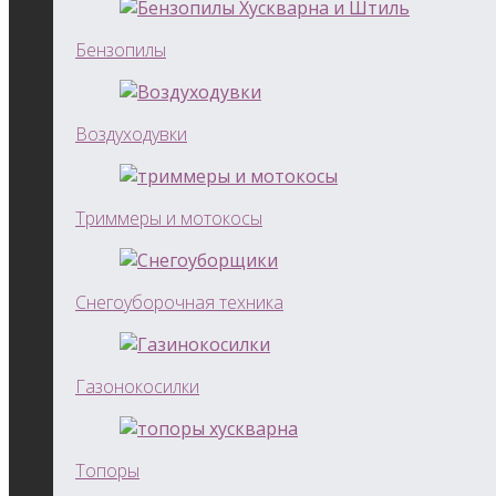
Бензопилы
Воздуходувки
Триммеры и мотокосы
Снегоуборочная техника
Газонокосилки
Топоры