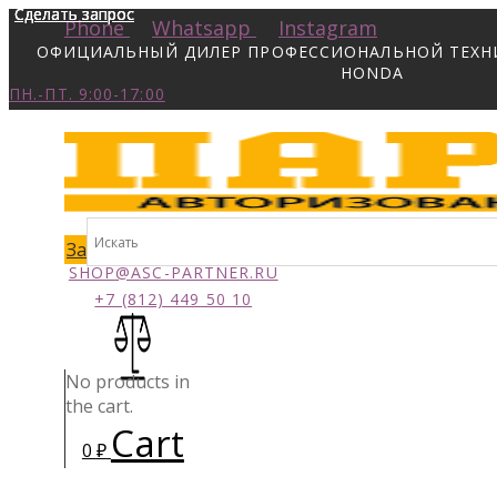
Сделать запрос
Сделать запрос
Сделать запрос
Сделать запрос
Phone
Whatsapp
Instagram
ОФИЦИАЛЬНЫЙ ДИЛЕР ПРОФЕССИОНАЛЬНОЙ ТЕХНИК
HONDA
ПН.-ПТ. 9:00-17:00
Заказать звонок
SHOP@ASC-PARTNER.RU
+7 (812) 449 50 10
No products in
the cart.
Cart
0
₽