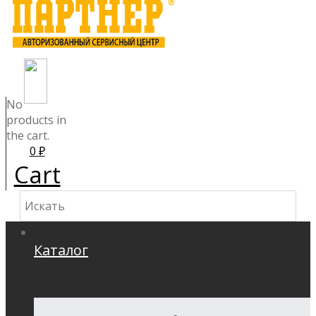
No
products in
the cart.
0
₽
Cart
Каталог