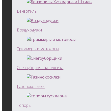
Бензопилы
Воздуходувки
Триммеры и мотокосы
Снегоуборочная техника
Газонокосилки
Топоры