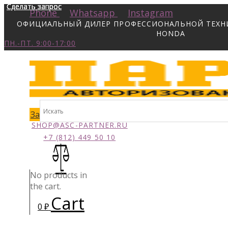
Сделать запрос
Сделать запрос
Сделать запрос
Сделать запрос
Phone
Whatsapp
Instagram
ОФИЦИАЛЬНЫЙ ДИЛЕР ПРОФЕССИОНАЛЬНОЙ ТЕХНИК
HONDA
ПН.-ПТ. 9:00-17:00
Заказать звонок
SHOP@ASC-PARTNER.RU
+7 (812) 449 50 10
No products in
the cart.
Cart
0
₽