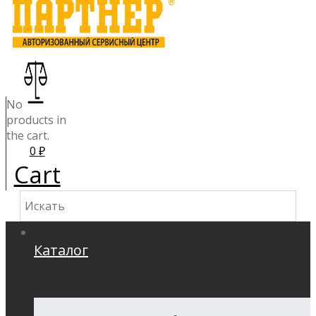
No
products in
the cart.
0
₽
Cart
Каталог