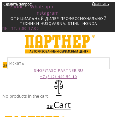
Сравнить
Сравнить
Сравнить
Сравнить
Сделать запрос
Сделать запрос
Сделать запрос
Сделать запрос
Phone
Whatsapp
Instagram
ОФИЦИАЛЬНЫЙ ДИЛЕР ПРОФЕССИОНАЛЬНОЙ
ТЕХНИКИ HUSQVARNA, STIHL, HONDA
ПН.-ПТ. 9:00-17:00
Заказать звонок
SHOP@ASC-PARTNER.RU
+7 (812) 449 50 10
No products in the cart.
Cart
0
₽