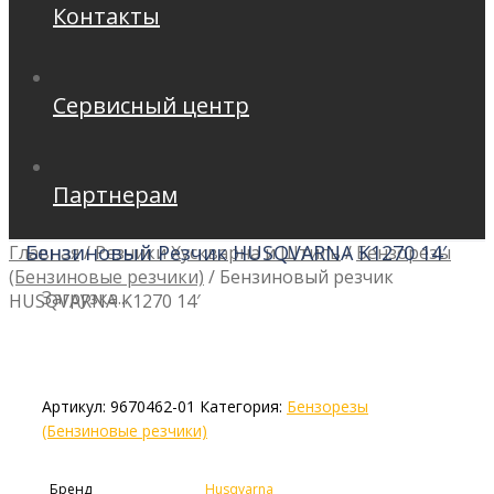
Контакты
Сервисный центр
Партнерам
Бензиновый Резчик HUSQVARNA K1270 14′
Главная
/
Резчики Хускварна и Штиль
/
Бензорезы
(Бензиновые резчики)
/
Бензиновый резчик
Загрузка...
HUSQVARNA K1270 14′
Артикул:
9670462-01
Категория:
Бензорезы
(Бензиновые резчики)
Бренд
Husqvarna