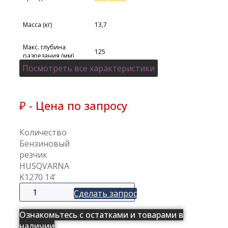
Масса (кг)
13,7
Макс. глубина
125
разрезания (мм)
Посмотреть все характеристики
Диаметр режущего
250
диска(мм)
Номинальная
₽ - Цена по запросу
5,8
мощность (кВт)
Количество
бензиновый
Тип двигателя
двухтактный
Бензиновый
резчик
HUSQVARNA
Топливо
Бензин
K1270 14'
Сделать запрос
Ознакомьтесь с остатками и товарами в
наличии