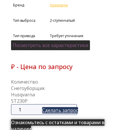
Бренд
Husqvarna
Тип выброса
2-ступенчатый
Тип привода
Требует уточнения
Посмотреть все характеристики
Ширина отчистки
76
(см)
₽ - Цена по запросу
Масса (кг)
107.87
Номинальная
Количество
7,2
мощность (кВт)
Снегоуборщик
Husqvarna
Тип запуска
ручной,
ST230P
двигателя
электрический
Сделать запрос
вариатор
Ознакомьтесь с остатками и товарами в
Тип трансмиссии
(фрикционный
диск)
наличии