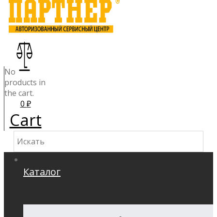
No
products in
the cart.
0
₽
Cart
Каталог