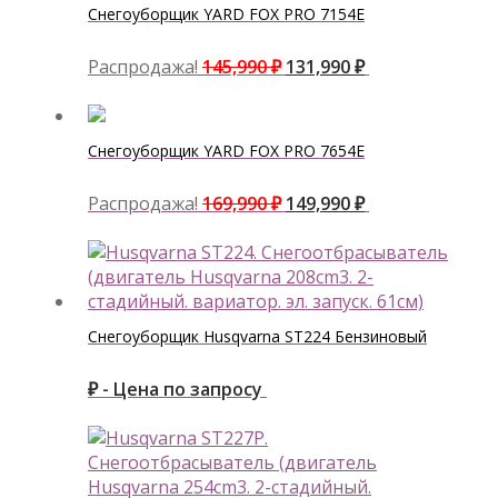
Снегоуборщик YARD FOX PRO 7154E
Распродажа!
145,990
₽
131,990
₽
Снегоуборщик YARD FOX PRO 7654E
Распродажа!
169,990
₽
149,990
₽
Снегоуборщик Husqvarna ST224 Бензиновый
₽ - Цена по запросу