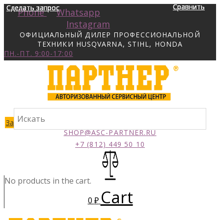
Сравнить
Сравнить
Сравнить
Сравнить
Сделать запрос
Сделать запрос
Сделать запрос
Сделать запрос
Phone
Whatsapp
Instagram
ОФИЦИАЛЬНЫЙ ДИЛЕР ПРОФЕССИОНАЛЬНОЙ
ТЕХНИКИ HUSQVARNA, STIHL, HONDA
ПН.-ПТ. 9:00-17:00
Заказать звонок
SHOP@ASC-PARTNER.RU
+7 (812) 449 50 10
No products in the cart.
Cart
0
₽