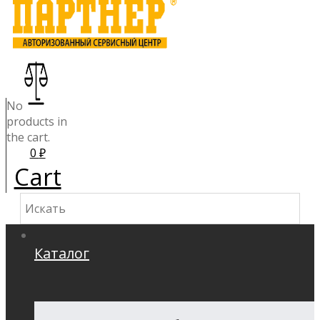
No
products in
the cart.
0
₽
Cart
Каталог