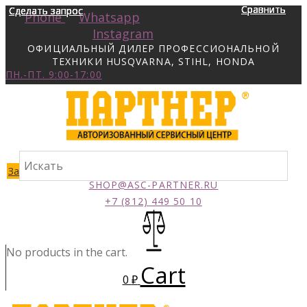
Сравнить
Сравнить
Сравнить
Сравнить
Сделать запрос
Сделать запрос
Сделать запрос
Сделать запрос
Phone
Whatsapp
Instagram
ОФИЦИАЛЬНЫЙ ДИЛЕР ПРОФЕССИОНАЛЬНОЙ
ТЕХНИКИ HUSQVARNA, STIHL, HONDA
ПН.-ПТ. 9:00-17:00
Заказать звонок
SHOP@ASC-PARTNER.RU
+7 (812) 449 50 10
No products in the cart.
Cart
0
₽