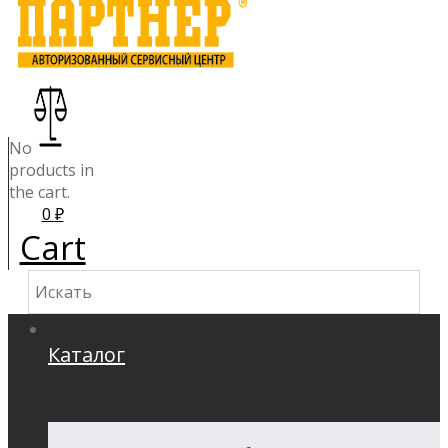
No
products in
the cart.
0
₽
Cart
Каталог