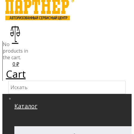
No
products in
the cart.
0
₽
Cart
Каталог