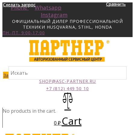
Сравнить
Сравнить
Сравнить
Сравнить
Сделать запрос
Сделать запрос
Сделать запрос
Сделать запрос
Phone
Whatsapp
Instagram
ОФИЦИАЛЬНЫЙ ДИЛЕР ПРОФЕССИОНАЛЬНОЙ
ТЕХНИКИ HUSQVARNA, STIHL, HONDA
ПН.-ПТ. 9:00-17:00
Заказать звонок
SHOP@ASC-PARTNER.RU
+7 (812) 449 50 10
No products in the cart.
Cart
0
₽